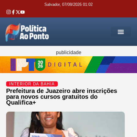
Salvador, 07/08/2026 01:02
REGIÃO M
INTERIOR DA BAHIA
JUSTIÇA E 
SERVIÇOS PÚB
publicidade
INTERIOR DA BAHIA
Prefeitura de Juazeiro abre inscrições
para novos cursos gratuitos do
Qualifica+