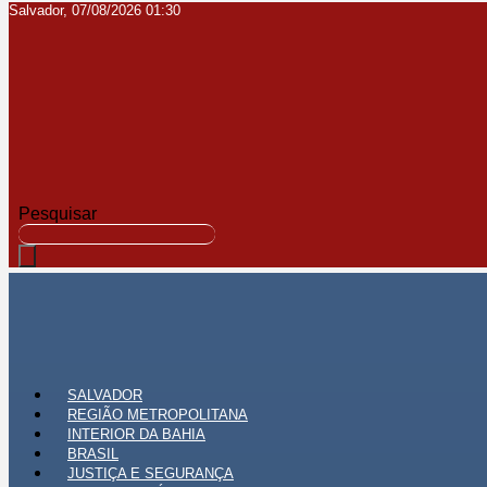
Salvador, 07/08/2026 01:30
Ir
para
o
conteúdo
Pesquisar
SALVADOR
REGIÃO METROPOLITANA
INTERIOR DA BAHIA
BRASIL
JUSTIÇA E SEGURANÇA