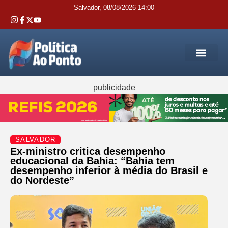
Salvador, 08/08/2026 14:00
REGIÃO M
INTERIOR DA BAHIA
JUSTIÇA E 
SERVIÇOS PÚB
publicidade
SALVADOR
Ex-ministro critica desempenho
educacional da Bahia: “Bahia tem
desempenho inferior à média do Brasil e
do Nordeste”