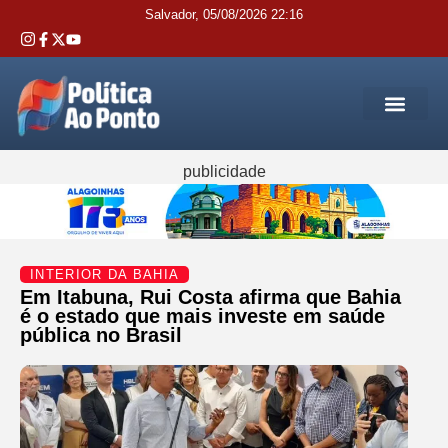
Salvador, 05/08/2026 22:16
REGIÃO M
INTERIOR DA BAHIA
JUSTIÇA E 
SERVIÇOS PÚB
publicidade
INTERIOR DA BAHIA
Em Itabuna, Rui Costa afirma que Bahia
é o estado que mais investe em saúde
pública no Brasil