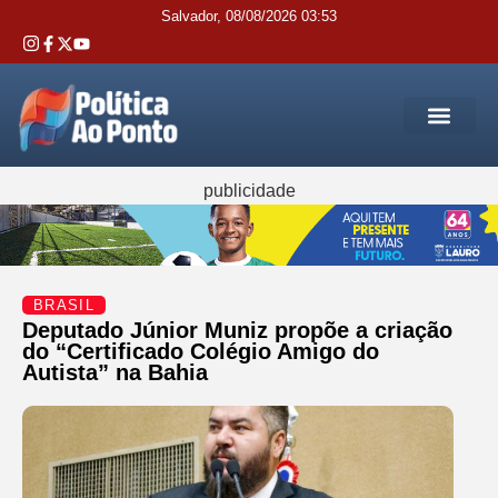
Salvador, 08/08/2026 03:53
REGIÃO M
INTERIOR DA BAHIA
JUSTIÇA E 
SERVIÇOS PÚB
publicidade
BRASIL
Deputado Júnior Muniz propõe a criação
do “Certificado Colégio Amigo do
Autista” na Bahia