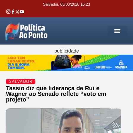
Salvador, 05/08/2026 16:23
REGIÃO M
INTERIOR DA BAHIA
JUSTIÇA E 
SERVIÇOS PÚB
publicidade
SALVADOR
Tassio diz que liderança de Rui e
Wagner ao Senado reflete “voto em
projeto”