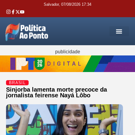
Salvador, 07/08/2026 17:34
REGIÃO M
INTERIOR DA BAHIA
JUSTIÇA E 
SERVIÇOS PÚB
publicidade
BRASIL
Sinjorba lamenta morte precoce da
jornalista feirense Nayá Lôbo