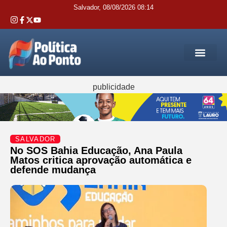
Salvador, 08/08/2026 08:14
REGIÃO M
INTERIOR DA BAHIA
JUSTIÇA E 
SERVIÇOS PÚB
publicidade
SALVADOR
No SOS Bahia Educação, Ana Paula
Matos critica aprovação automática e
defende mudança