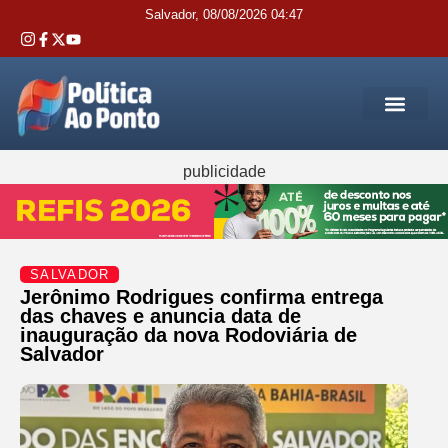
Salvador, 08/08/2026 04:47
REGIÃO M
INTERIOR DA BAHIA
JUSTIÇA E 
SERVIÇOS PÚB
publicidade
SALVADOR
Jerônimo Rodrigues confirma entrega
das chaves e anuncia data de
inauguração da nova Rodoviária de
Salvador