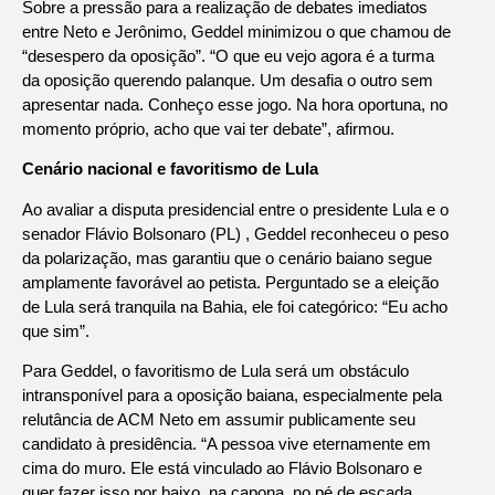
Sobre a pressão para a realização de debates imediatos
entre Neto e Jerônimo, Geddel minimizou o que chamou de
“desespero da oposição”. “O que eu vejo agora é a turma
da oposição querendo palanque. Um desafia o outro sem
apresentar nada. Conheço esse jogo. Na hora oportuna, no
momento próprio, acho que vai ter debate”, afirmou.
Cenário nacional e favoritismo de Lula
Ao avaliar a disputa presidencial entre o presidente Lula e o
senador Flávio Bolsonaro (PL) , Geddel reconheceu o peso
da polarização, mas garantiu que o cenário baiano segue
amplamente favorável ao petista. Perguntado se a eleição
de Lula será tranquila na Bahia, ele foi categórico: “Eu acho
que sim”.
Para Geddel, o favoritismo de Lula será um obstáculo
intransponível para a oposição baiana, especialmente pela
relutância de ACM Neto em assumir publicamente seu
candidato à presidência. “A pessoa vive eternamente em
cima do muro. Ele está vinculado ao Flávio Bolsonaro e
quer fazer isso por baixo, na capona, no pé de escada,