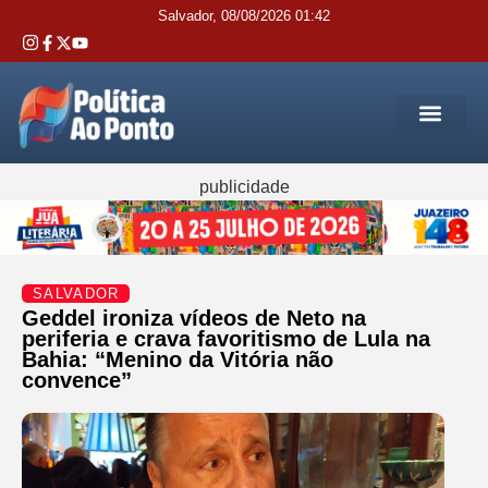
Salvador, 08/08/2026 01:42
REGIÃO M
INTERIOR DA BAHIA
JUSTIÇA E 
SERVIÇOS PÚB
publicidade
SALVADOR
Geddel ironiza vídeos de Neto na
periferia e crava favoritismo de Lula na
Bahia: “Menino da Vitória não
convence”