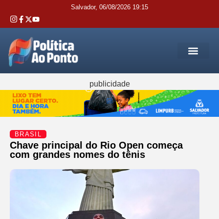
Salvador, 06/08/2026 19:15
REGIÃO M
INTERIOR DA BAHIA
JUSTIÇA E 
SERVIÇOS PÚB
publicidade
BRASIL
Chave principal do Rio Open começa
com grandes nomes do tênis