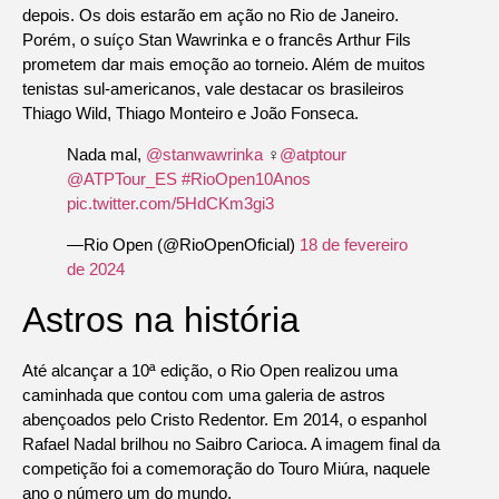
depois. Os dois estarão em ação no Rio de Janeiro.
Porém, o suíço Stan Wawrinka e o francês Arthur Fils
prometem dar mais emoção ao torneio. Além de muitos
tenistas sul-americanos, vale destacar os brasileiros
Thiago Wild, Thiago Monteiro e João Fonseca.
Nada mal,
@stanwawrinka
‍♀️
@atptour
@ATPTour_ES
#RioOpen10Anos
pic.twitter.com/5HdCKm3gi3
—Rio Open (@RioOpenOficial)
18 de fevereiro
de 2024
Astros na história
Até alcançar a 10ª edição, o Rio Open realizou uma
caminhada que contou com uma galeria de astros
abençoados pelo Cristo Redentor. Em 2014, o espanhol
Rafael Nadal brilhou no Saibro Carioca. A imagem final da
competição foi a comemoração do Touro Miúra, naquele
ano o número um do mundo.