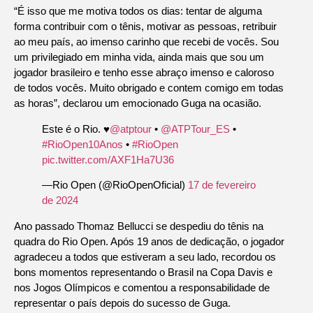
“É isso que me motiva todos os dias: tentar de alguma
forma contribuir com o tênis, motivar as pessoas, retribuir
ao meu país, ao imenso carinho que recebi de vocês. Sou
um privilegiado em minha vida, ainda mais que sou um
jogador brasileiro e tenho esse abraço imenso e caloroso
de todos vocês. Muito obrigado e contem comigo em todas
as horas”, declarou um emocionado Guga na ocasião.
Este é o Rio. ♥️
@atptour
•
@ATPTour_ES
•
#RioOpen10Anos
•
#RioOpen
pic.twitter.com/AXF1Ha7U36
—Rio Open (@RioOpenOficial)
17 de fevereiro
de 2024
Ano passado Thomaz Bellucci se despediu do tênis na
quadra do Rio Open. Após 19 anos de dedicação, o jogador
agradeceu a todos que estiveram a seu lado, recordou os
bons momentos representando o Brasil na Copa Davis e
nos Jogos Olímpicos e comentou a responsabilidade de
representar o país depois do sucesso de Guga.