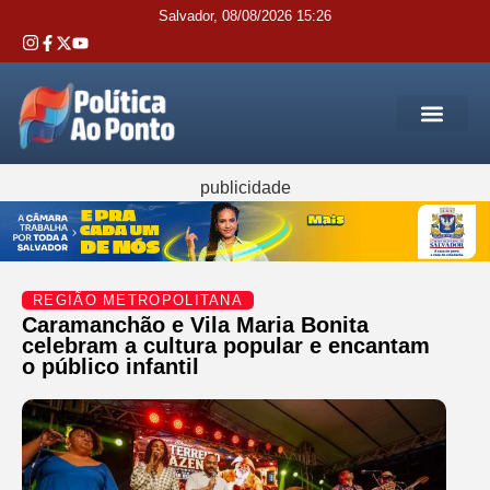
Salvador, 08/08/2026 15:26
REGIÃO M
INTERIOR DA BAHIA
JUSTIÇA E 
SERVIÇOS PÚB
publicidade
REGIÃO METROPOLITANA
Caramanchão e Vila Maria Bonita
celebram a cultura popular e encantam
o público infantil