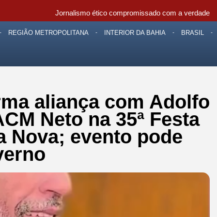
Jornalismo ético compromissado com a verdade
REGIÃO METROPOLITANA
INTERIOR DA BAHIA
BRASIL
irma aliança com Adolfo
ACM Neto na 35ª Festa
sa Nova; evento pode
verno