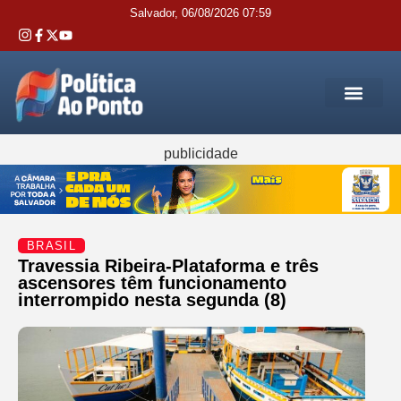
Salvador, 06/08/2026 07:59
REGIÃO M
INTERIOR DA BAHIA
JUSTIÇA E 
SERVIÇOS PÚB
publicidade
BRASIL
Travessia Ribeira-Plataforma e três
ascensores têm funcionamento
interrompido nesta segunda (8)