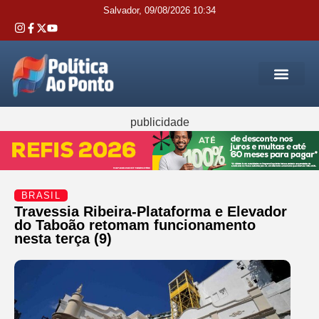
Salvador, 09/08/2026 10:34
REGIÃO M
INTERIOR DA BAHIA
JUSTIÇA E 
SERVIÇOS PÚB
publicidade
BRASIL
Travessia Ribeira-Plataforma e Elevador
do Taboão retomam funcionamento
nesta terça (9)