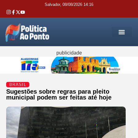
Salvador, 08/08/2026 14:16
REGIÃO M
INTERIOR DA BAHIA
JUSTIÇA E 
SERVIÇOS PÚB
publicidade
BRASIL
Sugestões sobre regras para pleito
municipal podem ser feitas até hoje