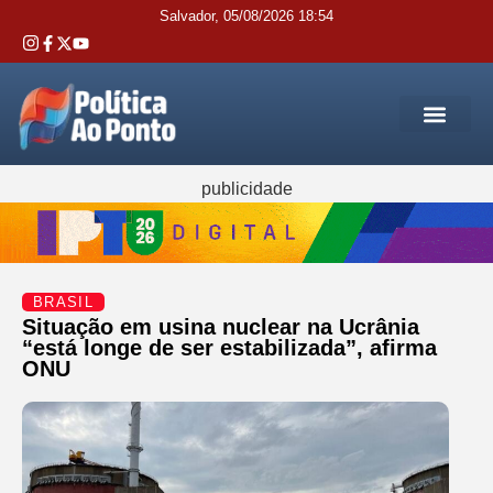
Salvador, 05/08/2026 18:54
REGIÃO M
INTERIOR DA BAHIA
JUSTIÇA E 
SERVIÇOS PÚB
publicidade
BRASIL
Situação em usina nuclear na Ucrânia
“está longe de ser estabilizada”, afirma
ONU