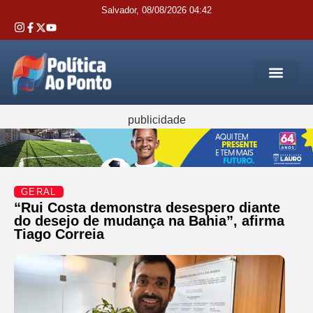
Salvador, 08/08/2026 04:42
REGIÃO M
INTERIOR DA BAHIA
JUSTIÇA E 
SERVIÇOS PÚB
publicidade
GERAL
“Rui Costa demonstra desespero diante
do desejo de mudança na Bahia”, afirma
Tiago Correia