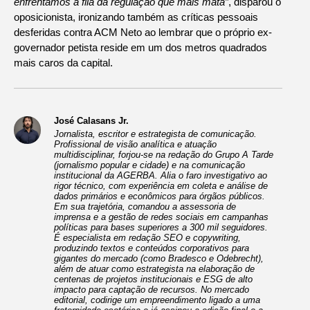
enfrentamos a fila da regulação que mais mata”
, disparou o
oposicionista, ironizando também as críticas pessoais
desferidas contra ACM Neto ao lembrar que o próprio ex-
governador petista reside em um dos metros quadrados
mais caros da capital.
José Calasans Jr.
Jornalista, escritor e estrategista de comunicação.
Profissional de visão analítica e atuação
multidisciplinar, forjou-se na redação do Grupo A Tarde
(jornalismo popular e cidade) e na comunicação
institucional da AGERBA. Alia o faro investigativo ao
rigor técnico, com experiência em coleta e análise de
dados primários e econômicos para órgãos públicos.
Em sua trajetória, comandou a assessoria de
imprensa e a gestão de redes sociais em campanhas
políticas para bases superiores a 300 mil seguidores.
É especialista em redação SEO e copywriting,
produzindo textos e conteúdos corporativos para
gigantes do mercado (como Bradesco e Odebrecht),
além de atuar como estrategista na elaboração de
centenas de projetos institucionais e ESG de alto
impacto para captação de recursos. No mercado
editorial, codirige um empreendimento ligado a uma