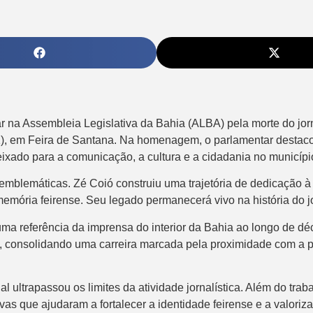
a Assembleia Legislativa da Bahia (ALBA) pela morte do jorna
1), em Feira de Santana. Na homenagem, o parlamentar destac
eixado para a comunicação, a cultura e a cidadania no municípi
mblemáticas. Zé Coió construiu uma trajetória de dedicação à 
emória feirense. Seu legado permanecerá vivo na história do j
uma referência da imprensa do interior da Bahia ao longo de déc
je, consolidando uma carreira marcada pela proximidade com a 
ultrapassou os limites da atividade jornalística. Além do traba
as que ajudaram a fortalecer a identidade feirense e a valoriza