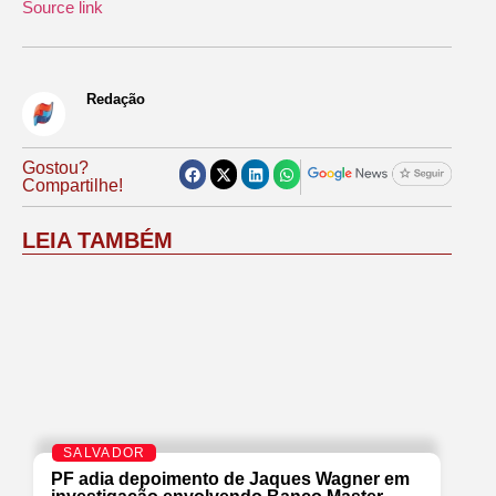
Source link
Redação
Gostou?
Compartilhe!
LEIA TAMBÉM
SALVADOR
PF adia depoimento de Jaques Wagner em