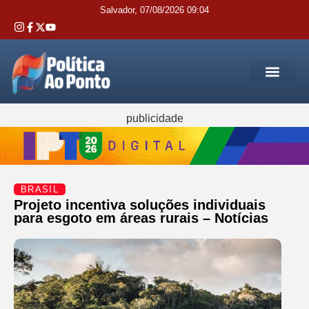
Salvador, 07/08/2026 09:04
REGIÃO M
INTERIOR DA BAHIA
JUSTIÇA E 
SERVIÇOS PÚB
publicidade
BRASIL
Projeto incentiva soluções individuais
para esgoto em áreas rurais – Notícias