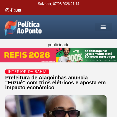
Salvador, 07/08/2026 21:14
REGIÃO M
INTERIOR DA BAHIA
JUSTIÇA E 
SERVIÇOS PÚB
publicidade
INTERIOR DA BAHIA
Prefeitura de Alagoinhas anuncia
“Fuzuê” com trios elétricos e aposta em
impacto econômico