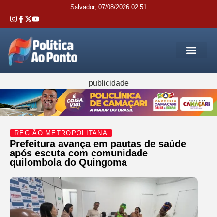
Salvador, 07/08/2026 02:51
REGIÃO M
INTERIOR DA BAHIA
JUSTIÇA E 
SERVIÇOS PÚB
publicidade
REGIÃO METROPOLITANA
Prefeitura avança em pautas de saúde
após escuta com comunidade
quilombola do Quingoma