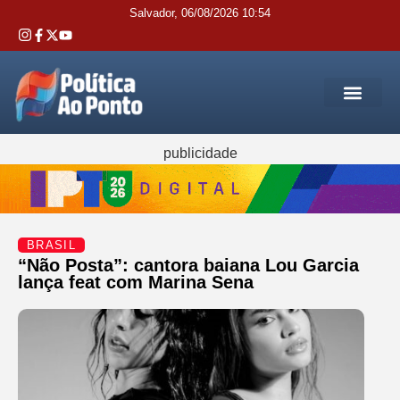
Salvador, 06/08/2026 10:54
REGIÃO M
INTERIOR DA BAHIA
JUSTIÇA E 
SERVIÇOS PÚB
publicidade
BRASIL
“Não Posta”: cantora baiana Lou Garcia
lança feat com Marina Sena