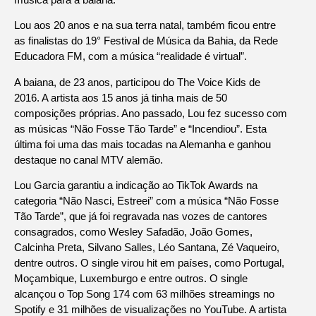
Lou aos 20 anos e na sua terra natal, também ficou entre
as finalistas do 19° Festival de Música da Bahia, da Rede
Educadora FM, com a música “realidade é virtual”.
A baiana, de 23 anos, participou do The Voice Kids de
2016. A artista aos 15 anos já tinha mais de 50
composições próprias. Ano passado, Lou fez sucesso com
as músicas “Não Fosse Tão Tarde” e “Incendiou”. Esta
última foi uma das mais tocadas na Alemanha e ganhou
destaque no canal MTV alemão.
Lou Garcia garantiu a indicação ao TikTok Awards na
categoria “Não Nasci, Estreei” com a música “Não Fosse
Tão Tarde”, que já foi regravada nas vozes de cantores
consagrados, como Wesley Safadão, João Gomes,
Calcinha Preta, Silvano Salles, Léo Santana, Zé Vaqueiro,
dentre outros. O single virou hit em países, como Portugal,
Moçambique, Luxemburgo e entre outros. O single
alcançou o Top Song 174 com 63 milhões streamings no
Spotify e 31 milhões de visualizações no YouTube. A artista