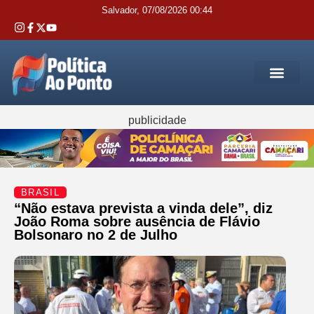
Salvador, 07/08/2026 00:44
REGIÃO M
INTERIOR DA BAHIA
JUSTIÇA E 
SERVIÇOS PÚB
publicidade
BRASIL
“Não estava prevista a vinda dele”, diz
João Roma sobre ausência de Flávio
Bolsonaro no 2 de Julho