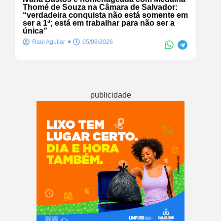
Thomé de Souza na Câmara de Salvador:
“verdadeira conquista não está somente em
ser a 1ª; está em trabalhar para não ser a
única”
Raul Aguilar
05/08/2026
publicidade