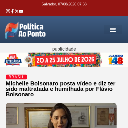
Salvador, 07/08/2026 07:38
REGIÃO M
INTERIOR DA BAHIA
JUSTIÇA E 
SERVIÇOS PÚB
publicidade
BRASIL
Michelle Bolsonaro posta vídeo e diz ter
sido maltratada e humilhada por Flávio
Bolsonaro