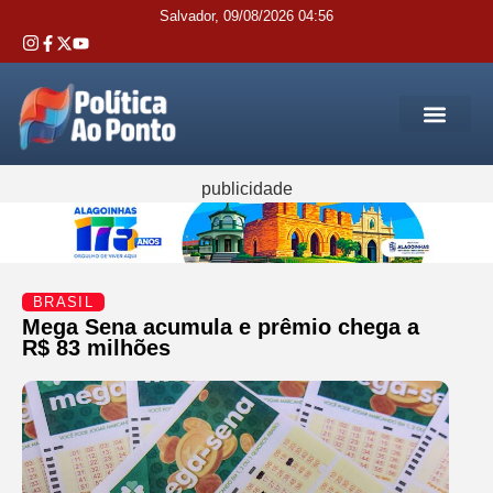
Salvador, 09/08/2026 04:56
REGIÃO M
INTERIOR DA BAHIA
JUSTIÇA E 
SERVIÇOS PÚB
publicidade
BRASIL
Mega Sena acumula e prêmio chega a
R$ 83 milhões