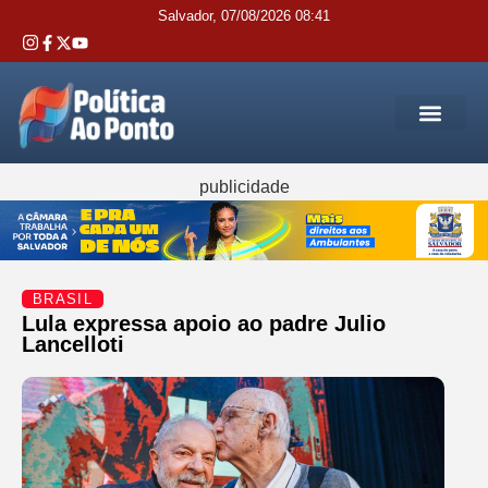
Salvador, 07/08/2026 08:41
REGIÃO M
INTERIOR DA BAHIA
JUSTIÇA E 
SERVIÇOS PÚB
publicidade
BRASIL
Lula expressa apoio ao padre Julio
Lancelloti