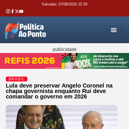
Salvador, 07/08/2026 15:39
REGIÃO M
INTERIOR DA BAHIA
JUSTIÇA E 
SERVIÇOS PÚB
publicidade
BRASIL
Lula deve preservar Angelo Coronel na
chapa governista enquanto Rui deve
comandar o governo em 2026