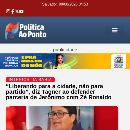
Salvador, 09/08/2026 04:53
REGIÃO M
INTERIOR DA BAHIA
JUSTIÇA E 
SERVIÇOS PÚB
publicidade
INTERIOR DA BAHIA
“Liberando para a cidade, não para
partido”, diz Tagner ao defender
parceria de Jerônimo com Zé Ronaldo