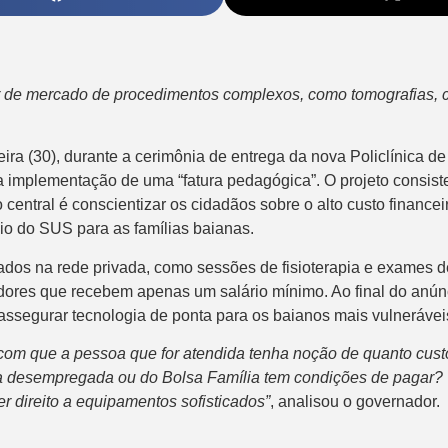
or de mercado de procedimentos complexos, como tomografias, 
ira (30), durante a cerimônia de entrega da nova Policlínica 
a implementação de uma “fatura pedagógica”. O projeto consis
o central é conscientizar os cidadãos sobre o alto custo finan
io do SUS para as famílias baianas.
obrados na rede privada, como sessões de fisioterapia e exame
lhadores que recebem apenas um salário mínimo. Ao final do an
assegurar tecnologia de ponta para os baianos mais vulnerávei
com que a pessoa que for atendida tenha noção de quanto custo
 desempregada ou do Bolsa Família tem condições de pagar? Tu
r direito a equipamentos sofisticados”
, analisou o governador.