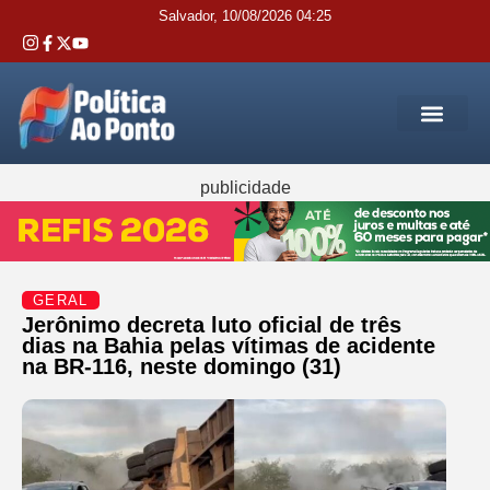
Salvador, 10/08/2026 04:25
REGIÃO M
INTERIOR DA BAHIA
JUSTIÇA E 
SERVIÇOS PÚB
publicidade
GERAL
Jerônimo decreta luto oficial de três
dias na Bahia pelas vítimas de acidente
na BR-116, neste domingo (31)