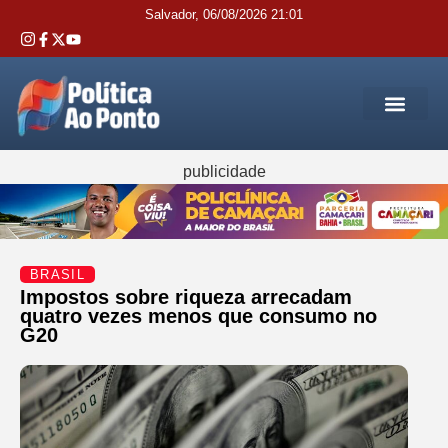
Salvador, 06/08/2026 21:01
REGIÃO M
INTERIOR DA BAHIA
JUSTIÇA E 
SERVIÇOS PÚB
publicidade
BRASIL
Impostos sobre riqueza arrecadam
quatro vezes menos que consumo no
G20