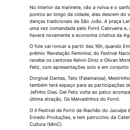
No interior da marinete, vão a noiva e o san
pontos ao longo da cidade, elas descem do v
danças tradicionais de São João. A praça Lan
uma vez comandada pelo Forró Cabrueira e, a
haverá novamente a economia criativa da Ag
O fole vai roncar a partir das 16h, quando E
prêmio ‘Revelação Feminina’, do Festival Naci
recebe os cantores Kelvin Diniz e Olivan Mont
Feliz, com apresentações solo e em conjunto 
Dorgival Dantas, Tato (Falamansa), Mestrinho
também terá espaço para as participações de
Jefinho Dias. Del Feliz volta ao palco acompa
última atração, Os Malvadinhos do Forró.
O II Festival de Forró de Riachão do Jacuípe 
Enredo Produções, e tem patrocínio da Caten
Cultura (MinC).