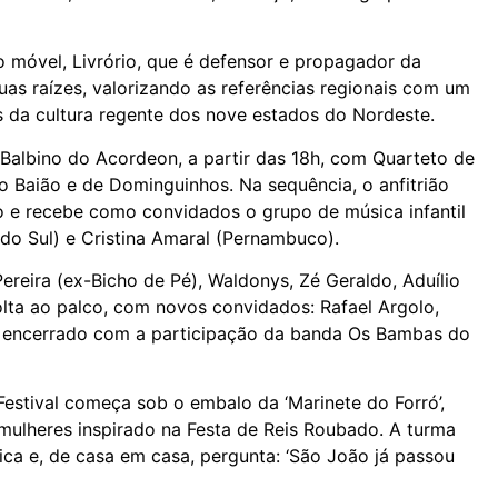
o móvel, Livrório, que é defensor e propagador da
suas raízes, valorizando as referências regionais com um
os da cultura regente dos nove estados do Nordeste.
Balbino do Acordeon, a partir das 18h, com Quarteto de
do Baião e de Dominguinhos. Na sequência, o anfitrião
co e recebe como convidados o grupo de música infantil
 do Sul) e Cristina Amaral (Pernambuco).
reira (ex-Bicho de Pé), Waldonys, Zé Geraldo, Aduílio
volta ao palco, com novos convidados: Rafael Argolo,
 é encerrado com a participação da banda Os Bambas do
estival começa sob o embalo da ‘Marinete do Forró’,
 mulheres inspirado na Festa de Reis Roubado. A turma
dica e, de casa em casa, pergunta: ‘São João já passou