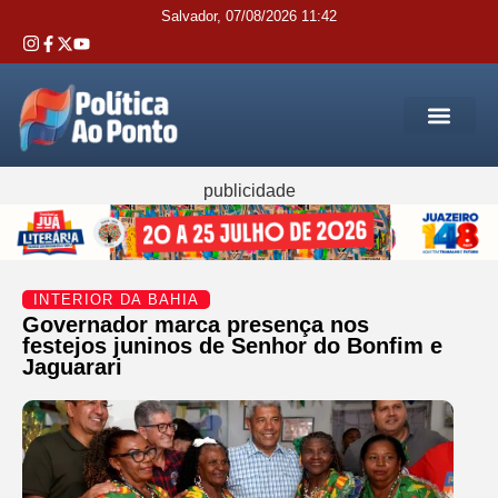
Salvador, 07/08/2026 11:42
REGIÃO M
INTERIOR DA BAHIA
JUSTIÇA E 
SERVIÇOS PÚB
publicidade
INTERIOR DA BAHIA
Governador marca presença nos
festejos juninos de Senhor do Bonfim e
Jaguarari