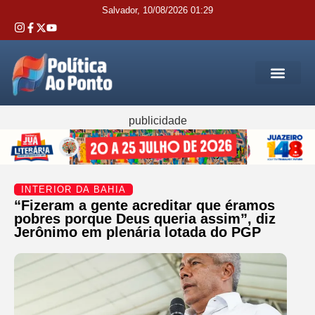
Salvador, 10/08/2026 01:29
REGIÃO M
INTERIOR DA BAHIA
JUSTIÇA E 
SERVIÇOS PÚB
publicidade
INTERIOR DA BAHIA
“Fizeram a gente acreditar que éramos
pobres porque Deus queria assim”, diz
Jerônimo em plenária lotada do PGP