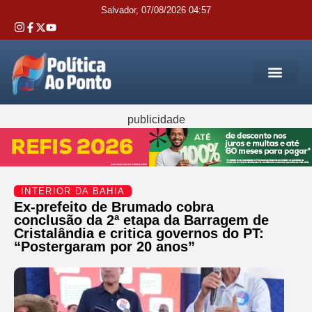
Salvador, 07/08/2026 04:57
REGIÃO M
INTERIOR DA BAHIA
JUSTIÇA E 
SERVIÇOS PÚB
publicidade
INTERIOR DA BAHIA
Ex-prefeito de Brumado cobra
conclusão da 2ª etapa da Barragem de
Cristalândia e critica governos do PT:
“Postergaram por 20 anos”