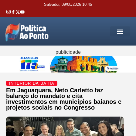
Salvador, 09/08/2026 10:45
REGIÃO M
INTERIOR DA BAHIA
JUSTIÇA E 
SERVIÇOS PÚB
publicidade
INTERIOR DA BAHIA
Em Jaguaquara, Neto Carletto faz
balanço do mandato e cita
investimentos em municípios baianos e
projetos sociais no Congresso