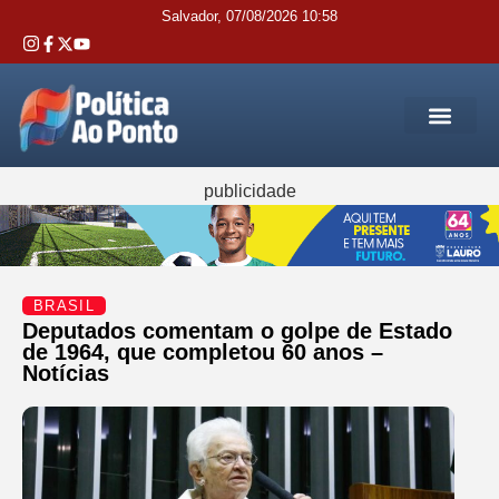
Salvador, 07/08/2026 10:58
REGIÃO M
INTERIOR DA BAHIA
JUSTIÇA E 
SERVIÇOS PÚB
publicidade
BRASIL
Deputados comentam o golpe de Estado
de 1964, que completou 60 anos –
Notícias