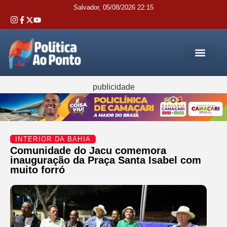
Salvador, 05/08/2026 22:15
REGIÃO M
INTERIOR DA BAHIA
JUSTIÇA E 
SERVIÇOS PÚB
publicidade
INTERIOR DA BAHIA
Comunidade do Jacu comemora
inauguração da Praça Santa Isabel com
muito forró