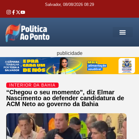
Salvador, 08/08/2026 08:29
REGIÃO M
INTERIOR DA BAHIA
JUSTIÇA E 
SERVIÇOS PÚB
publicidade
INTERIOR DA BAHIA
“Chegou o seu momento”, diz Elmar
Nascimento ao defender candidatura de
ACM Neto ao governo da Bahia