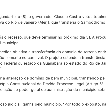
unda-feira (8), o governador Cláudio Castro vetou totalme
 do Rio de Janeiro (Alerj), que transferia o Sambódromo p
 o recesso, que deve terminar no próximo dia 31. A Procu
i municipal.
medida objetiva a transferência do domínio do terreno on
o somente no carnaval. O projeto estende a transferência 
to Federal ou estado da Guanabara ao estado do Rio de Jan
”.
r a alteração de domínio de bem municipal, transferido pe
incípio Constitucional do Devido Processo Legal (Artigo 5º
iolação ao poder geral de administração do município sobr
ção judicial, ganha pelo município. “Por todo o exposto, n