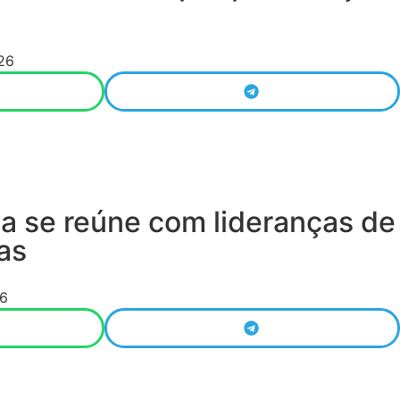
26
a se reúne com lideranças de
as
6