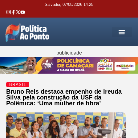
Salvador, 07/08/2026 14:25
REGIÃO M
INTERIOR DA BAHIA
JUSTIÇA E 
SERVIÇOS PÚB
publicidade
BRASIL
Bruno Reis destaca empenho de Ireuda
Silva pela construção da USF da
Polêmica: ‘Uma mulher de fibra’