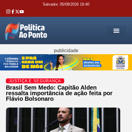
Salvador, 05/08/2026 19:40
REGIÃO M
INTERIOR DA BAHIA
JUSTIÇA E 
SERVIÇOS PÚB
publicidade
JUSTIÇA E SEGURANÇA
Brasil Sem Medo: Capitão Alden
ressalta importância de ação feita por
Flávio Bolsonaro