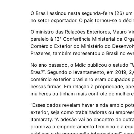
O Brasil assinou nesta segunda-feira (26) u
no setor exportador. O país tornou-se o déc
O ministro das Relações Exteriores, Mauro V
paralelo à 13ª Conferência Ministerial da O
Comércio Exterior do Ministério do Desenvolv
Prazeres, também representou o Brasil no ev
No ano passado, o Mdic publicou o estudo
“M
Brasil”
. Segundo o levantamento, em 2019, 2
comércio exterior brasileiro eram ocupados 
nessas firmas. Em relação à propriedade, a
mulheres ou tinham mais controle de mulher
“Esses dados revelam haver ainda amplo pote
exterior, seja como trabalhadoras ou empree
Itamaraty. “A adesão vai ao encontro de outra
promova o empoderamento feminino e a equid
públicas e da cooperação internacional”, ac