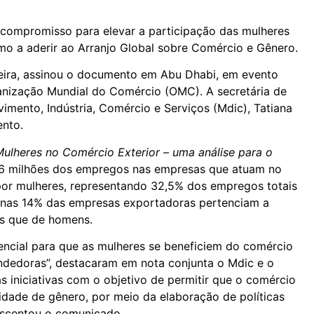
m compromisso para elevar a participação das mulheres
imo a aderir ao Arranjo Global sobre Comércio e Gênero.
ieira, assinou o documento em Abu Dhabi, em evento
rganização Mundial do Comércio (OMC). A secretária de
imento, Indústria, Comércio e Serviços (Mdic), Tatiana
ento.
ulheres no Comércio Exterior – uma análise para o
,6 milhões dos empregos nas empresas que atuam no
por mulheres, representando 32,5% dos empregos totais
penas 14% das empresas exportadoras pertenciam a
es que de homens.
ncial para que as mulheres se beneficiem do comércio
ndedoras”, destacaram em nota conjunta o Mdic e o
s iniciativas com o objetivo de permitir que o comércio
ade de gênero, por meio da elaboração de políticas
rescentou o comunicado.