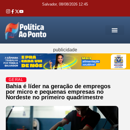
Salvador, 08/08/2026 12:45
REGIÃO M
INTERIOR DA BAHIA
JUSTIÇA E 
SERVIÇOS PÚB
publicidade
GERAL
Bahia é líder na geração de empregos
por micro e pequenas empresas no
Nordeste no primeiro quadrimestre