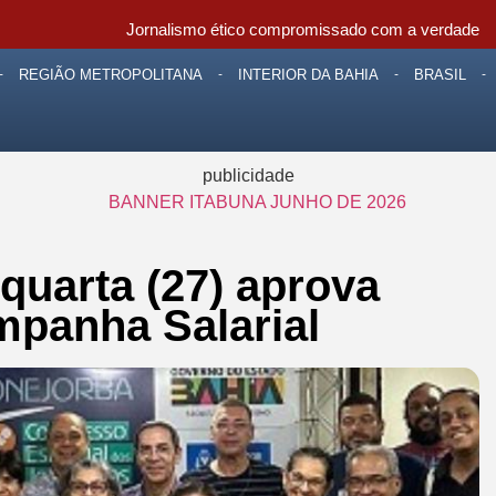
Jornalismo ético compromissado com a verdade
REGIÃO METROPOLITANA
INTERIOR DA BAHIA
BRASIL
publicidade
quarta (27) aprova
mpanha Salarial