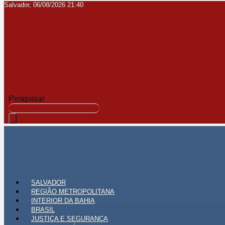
Salvador, 06/08/2026 21:40
Ir
para
o
conteúdo
Pesquisar
SALVADOR
REGIÃO METROPOLITANA
INTERIOR DA BAHIA
BRASIL
JUSTIÇA E SEGURANÇA