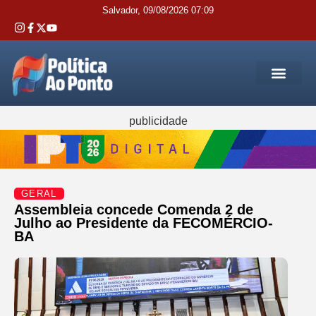
Salvador, 09/08/2026 07:09
REGIÃO M
INTERIOR DA BAHIA
JUSTIÇA E 
SERVIÇOS PÚB
publicidade
GERAL
Assembleia concede Comenda 2 de
Julho ao Presidente da FECOMÉRCIO-
BA